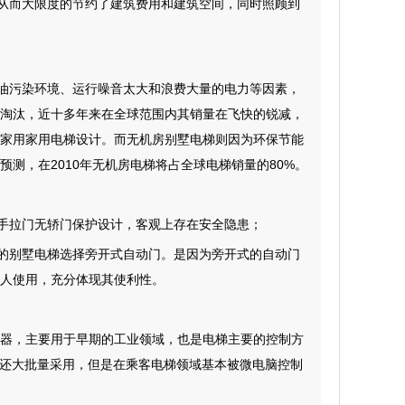
从而大限度的节约了建筑费用和建筑空间，同时照顾到
油污染环境、运行噪音太大和浪费大量的电力等因素，
淘汰，近十多年来在全球范围内其销量在飞快的锐减，
于家用家用电梯设计。而无机房别墅电梯则因为环保节能
测，在2010年无机房电梯将占全球电梯销量的80%。
手拉门无轿门保护设计，客观上存在安全隐患；
上的别墅电梯选择旁开式自动门。是因为旁开式的自动门
人使用，充分体现其使利性。
可编程序逻辑控制器，主要用于早期的工业领域，也是电梯主要的控制方
梯还大批量采用，但是在乘客电梯领域基本被微电脑控制