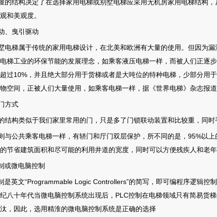
屋的结构决定了在选择家用电梯或别墅电梯应采用无机房家用电梯结构，
观和美观度。
动、曳引驱动
墅电梯属于传统的家用电梯设计，在北美和欧洲有大量的使用。但因为漏
电梯工业的环保节能的发展理念，如乘客液压电梯一样，而被人们正逐步
超过10%，并且绝大部分用于货梯或者是大吨位的特种电梯，少部分用
物空间，正被人们大量使用，如乘客电梯一样，据《世界电梯》杂志报道预
门方式
的结构类似于我们家里常用的门，只是多了门锁联动装置和比较重，同时
则与公共乘客电梯一样，有轿门和厅门双层保护，所不同的是，95%以
的节省建筑面积和尽可能的利用井道的宽度，同时可以方便残疾人和老年
控制或微电脑控制
制是英文“Programmable Logic Controllers”的简写，即
纪八十年代当微电脑控制系统出现后，PLC控制在电梯领域只有简易货
汰，因此，选用精淮的微电脑控制系统是正确的选择