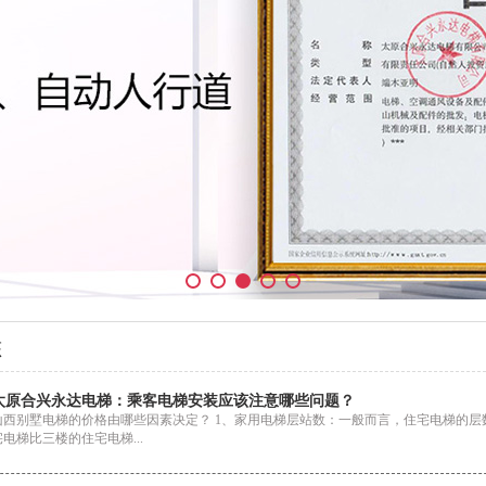
态
太原合兴永达电梯：乘客电梯安装应该注意哪些问题？
山西别墅电梯的价格由哪些因素决定？ 1、家用电梯层站数：一般而言，住宅电梯的
宅电梯比三楼的住宅电梯...