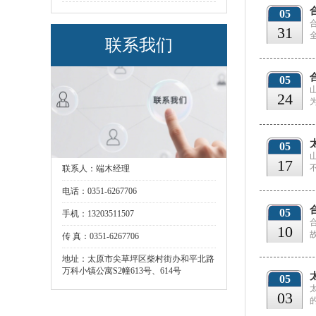
05
31
联系我们
05
24
05
17
不
联系人：端木经理
电话：0351-6267706
05
手机：13203511507
10
传 真：0351-6267706
地址：太原市尖草坪区柴村街办和平北路
万科小镇公寓S2幢613号、614号
05
03