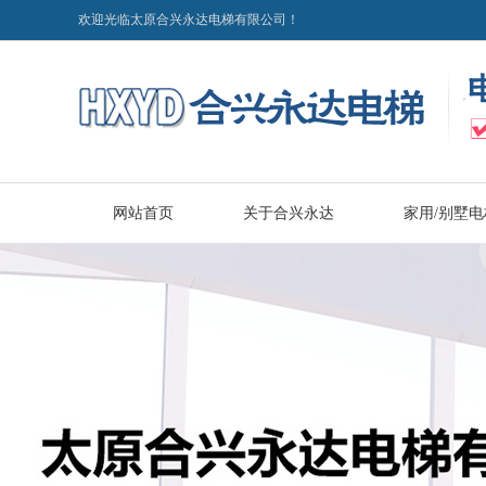
欢迎光临太原合兴永达电梯有限公司！
网站首页
关于合兴永达
家用/别墅电