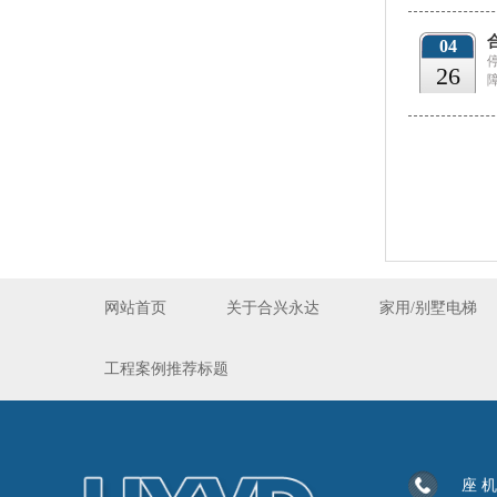
04
26
网站首页
关于合兴永达
家用/别墅电梯
工程案例推荐标题
座 机