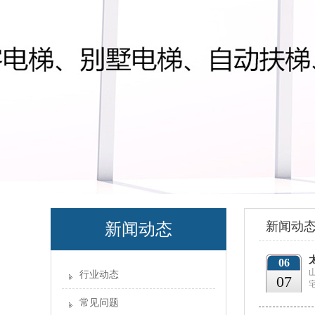
新闻动
新闻动态
06
行业动态
07
常见问题