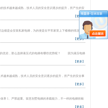
梯的技术越来越成熟，技术人员的安全意识逐步的提升，所产生的安
【更多】
墅里边都是会安装私家电梯，为的便是在平常家里上下楼梯的情况下更
【更多】
同的优劣，那么选择液压式的电梯有哪些优势呢？ 因为液压电梯
【更多】
技术越来越成熟，技术人员的安全意识逐步的提升，所产生的安全事
【更多】
保养 1、严禁超重。留意别墅电梯的承载能力，不一样的电梯轿厢
【更多】