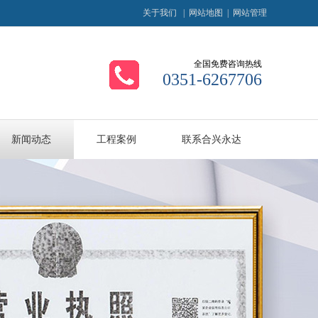
关于我们
|
网站地图
|
网站管理
全国免费咨询热线
0351-6267706
新闻动态
工程案例
联系合兴永达