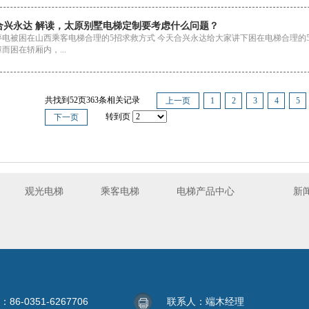
合兴永达 解读，太原别墅电梯定制要考虑什么问题？
停电被困在山西乘客电梯合理的5招求救方式 今天合兴永达给大家讲下困在电梯合理的5
障而困在轿厢内，...
共找到52页363条相关记录
上一页
1
2
3
4
5
转到页
下一页
观光电梯
乘客电梯
电梯产品中心
新
：86-0351-6267706
联系人：端木经理