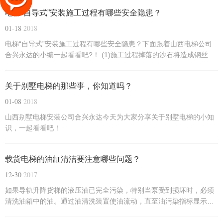
电梯“自导式”安装施工过程有哪些安全隐患？
01-18
2018
电梯“自导式”安装施工过程有哪些安全隐患？下面跟着山西电梯公司
合兴永达的小编一起看看吧?！ (1)施工过程掉落的沙石将造成钢丝绳
和曳引轮的不正常磨损。
关于别墅电梯的那些事，你知道吗？
01-08
2018
山西别墅电梯安装公司合兴永达今天为大家分享关于别墅电梯的小知
识，一起看看吧！
载货电梯的油缸清洁要注意哪些问题？
12-30
2017
如果导轨升降货梯的液压油已完全污染，特别当泵受到损坏时，必须
清洗油箱中的油。通过油清洗装置使油流动，直至油污染指标显示，
油已处于令人满意的状态。